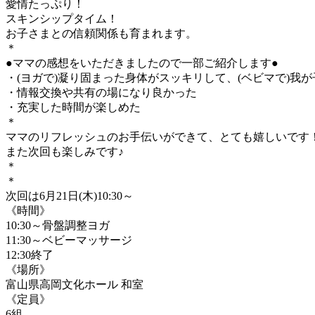
愛情たっぷり！
スキンシップタイム！
お子さまとの信頼関係も育まれます。
＊
●ママの感想をいただきましたので一部ご紹介します●
・(ヨガで)凝り固まった身体がスッキリして、(ベビマで)我
・情報交換や共有の場になり良かった
・充実した時間が楽しめた
＊
ママのリフレッシュのお手伝いができて、とても嬉しいです
また次回も楽しみです♪
＊
＊
次回は6月21日(木)10:30～
《時間》
10:30～骨盤調整ヨガ
11:30～ベビーマッサージ
12:30終了
《場所》
富山県高岡文化ホール 和室
《定員》
6組