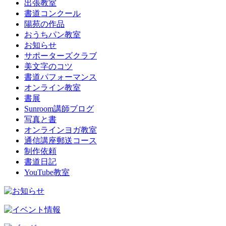
出張教室
書道コンクール
陽苑の作品
おうちパン教室
お知らせ
サポーターズクラブ
美文字のコツ
書道パフォーマンス
オンライン教室
書展
Sunroom講師ブログ
写真と書
オンラインヨガ教室
通信講座郵送コース
制作依頼
書道日記
YouTube教室