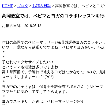
HOME
>
ブログ
>
お稽古日誌
>
高岡教室では、ベビマとヨガ
高岡教室では、ベビマとヨガのコラボレッスンを行
お稽古日誌
2018.05.18
昨日の高岡でのベビーマッサージ&骨盤調整ヨガのコラボレッス
いやー、我ながら欲張りですよね、ベビマとヨガをいっぺん
＊
＊
子連れでエクササイズしたい！
というママも最近は多いですよね！
富山県西部で、子連れで通えるヨガはなかなかないので、是
スッキリしますよー+.+ﾟd(´∀`*)
＊
ヨガ中のお子さまは、保育士免許保有の堺谷さん（ベビーマ
ママたちに安心して受けてもらえます。
＊
ヨガでスッキリした後は、ベビーマッサージ(^^)