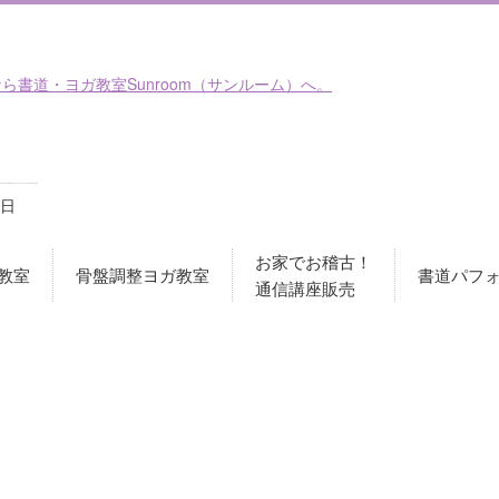
日
お家でお稽古！
教室
骨盤調整ヨガ教室
書道パフ
通信講座販売