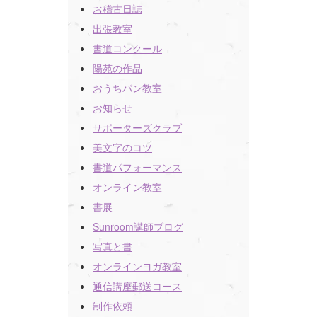
お稽古日誌
出張教室
書道コンクール
陽苑の作品
書道教室（対面指導）
おうちパン教室
お知らせ
サポーターズクラブ
書道教室（オンライン指導）
美文字のコツ
書道パフォーマンス
ヨガ教室（対面指導）
オンライン教室
書展
Sunroom講師ブログ
写真と書
オンラインヨガ教室
通信講座郵送コース
制作依頼