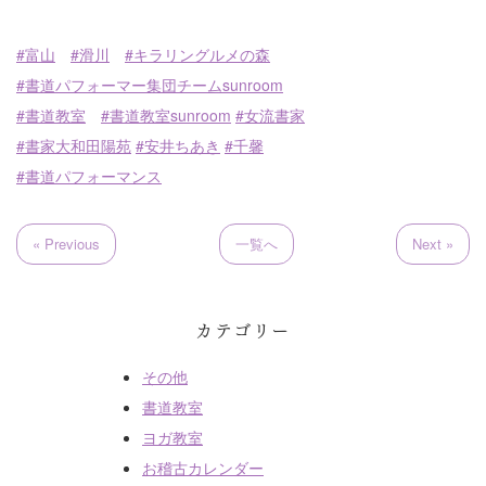
#富山
#滑川
#キラリングルメの森
#書道パフォーマー集団チームsunroom
#書道教室
#書道教室sunroom
#女流書家
#書家大和田陽苑
#安井ちあき
#千馨
#書道パフォーマンス
« Previous
一覧へ
Next »
カテゴリー
その他
書道教室
書道教室（対面指導）
ヨガ教室
お稽古カレンダー
書道教室（オンライン指導）