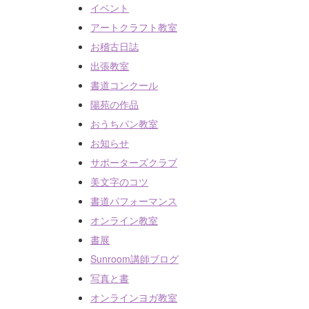
イベント
アートクラフト教室
ヨガ教室（対面指導）
お稽古日誌
出張教室
書道コンクール
陽苑の作品
おうちパン教室
お知らせ
サポーターズクラブ
美文字のコツ
書道パフォーマンス
オンライン教室
書展
Sunroom講師ブログ
写真と書
オンラインヨガ教室