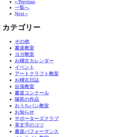
« Previous
一覧へ
Next »
カテゴリー
その他
書道教室
ヨガ教室
お稽古カレンダー
イベント
アートクラフト教室
お稽古日誌
出張教室
書道コンクール
陽苑の作品
おうちパン教室
お知らせ
サポーターズクラブ
美文字のコツ
書道パフォーマンス