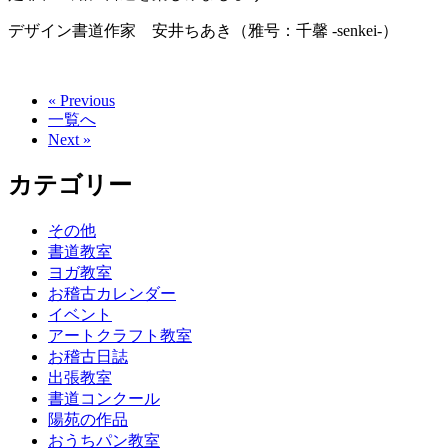
デザイン書道作家 安井ちあき（雅号：千馨 -senkei-）
« Previous
一覧へ
Next »
カテゴリー
その他
書道教室
ヨガ教室
お稽古カレンダー
イベント
アートクラフト教室
お稽古日誌
出張教室
書道コンクール
陽苑の作品
おうちパン教室