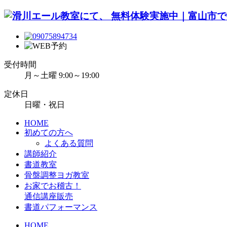
受付時間
月～土曜 9:00～19:00
定休日
日曜・祝日
HOME
初めての方へ
よくある質問
講師紹介
書道教室
骨盤調整ヨガ教室
お家でお稽古！
通信講座販売
書道パフォーマンス
HOME