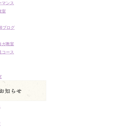
ーマンス
教室
講師ブログ
ヨガ教室
送コース
室