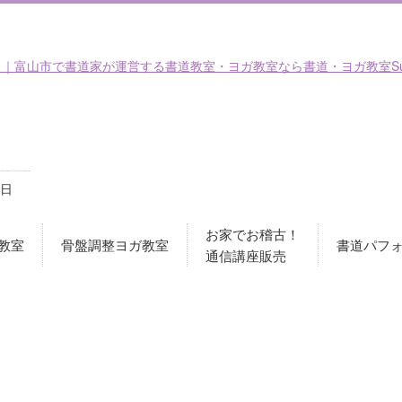
日
お家でお稽古！
教室
骨盤調整ヨガ教室
書道パフ
通信講座販売