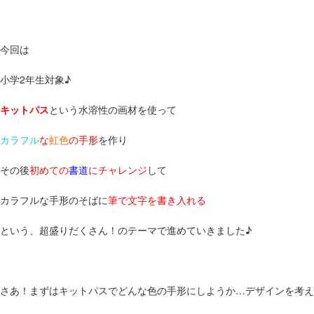
今回は
小学2年生対象♪
キットパス
という水溶性の画材を使って
カラフル
な
虹色
の手形
を作り
その後
初めての
書道
にチャレンジ
して
カラフルな手形のそばに
筆で文字を書き入れる
という、超盛りだくさん！のテーマで進めていきました♪
さあ！まずはキットパスでどんな色の手形にしようか…デザインを考え