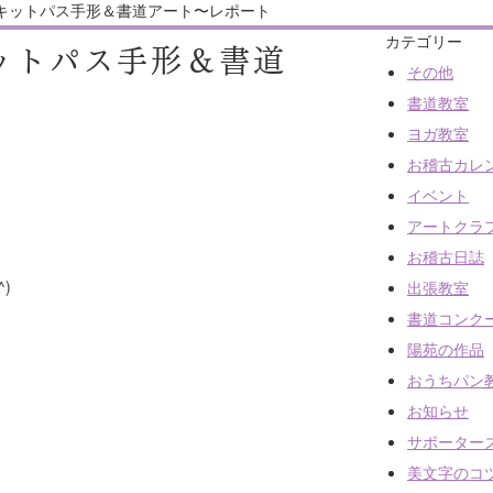
キットパス手形＆書道アート〜レポート
カテゴリー
ットパス手形＆書道
その他
書道教室
ヨガ教室
お稽古カレ
イベント
アートクラ
お稽古日誌
)
出張教室
書道コンク
陽苑の作品
おうちパン
お知らせ
サポーター
美文字のコ