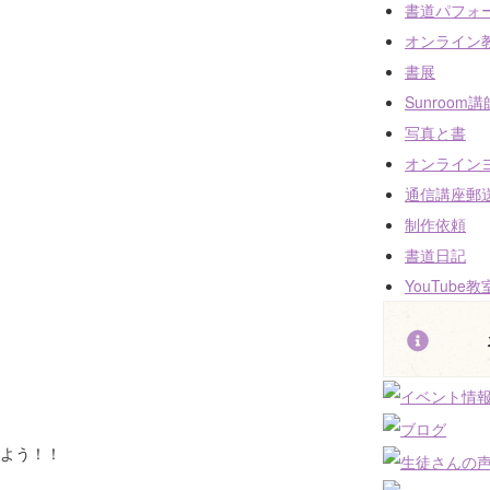
書道パフォ
オンライン
書展
Sunroom
写真と書
オンライン
通信講座郵
制作依頼
書道日記
YouTube教
よう！！