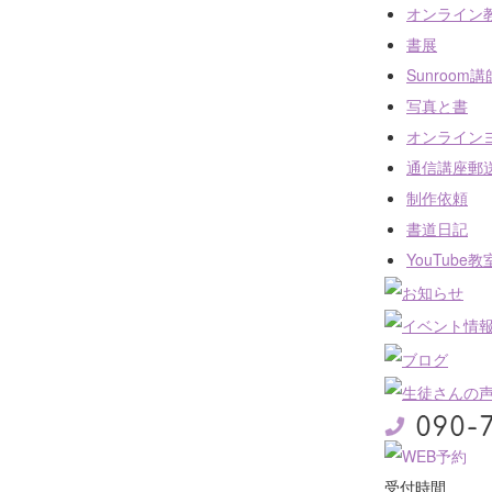
書道教室（オンライン指導）
オンライン
書展
Sunroom
ヨガ教室（対面指導）
写真と書
オンライン
通信講座郵
制作依頼
書道日記
YouTube教
受付時間