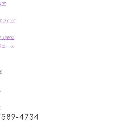
教室
講師ブログ
ヨガ教室
送コース
室