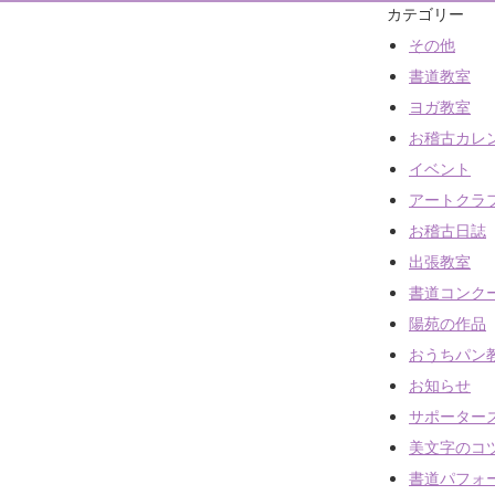
カテゴリー
その他
書道教室
ヨガ教室
お稽古カレ
イベント
アートクラ
お稽古日誌
出張教室
書道コンク
陽苑の作品
おうちパン
お知らせ
サポーター
書道教室（対面指導）
美文字のコ
書道パフォ