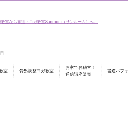
日
お家でお稽古！
教室
骨盤調整ヨガ教室
書道パフ
通信講座販売