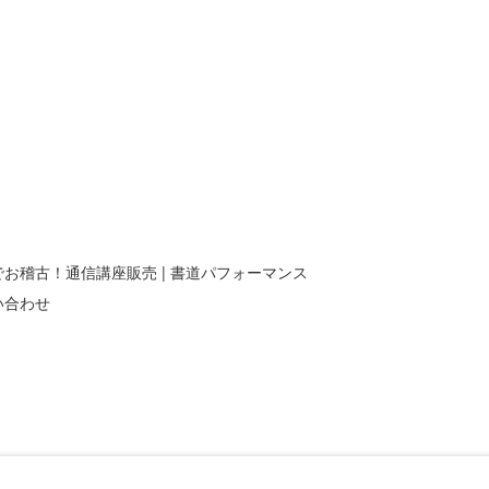
でお稽古！通信講座販売
書道パフォーマンス
い合わせ