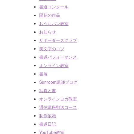
書道コンクール
陽苑の作品
おうちパン教室
書道教室（対面指導）
お知らせ
サポーターズクラブ
美文字のコツ
書道教室（オンライン指導）
書道パフォーマンス
オンライン教室
ヨガ教室（対面指導）
書展
Sunroom講師ブログ
写真と書
オンラインヨガ教室
通信講座郵送コース
制作依頼
書道日記
YouTube教室