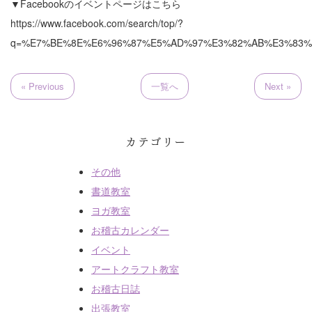
▼Facebookのイベントページはこちら
https://www.facebook.com/search/top/?
q=%E7%BE%8E%E6%96%87%E5%AD%97%E3%82%AB%E3%83%
« Previous
一覧へ
Next »
カテゴリー
その他
書道教室
ヨガ教室
お稽古カレンダー
イベント
アートクラフト教室
お稽古日誌
出張教室