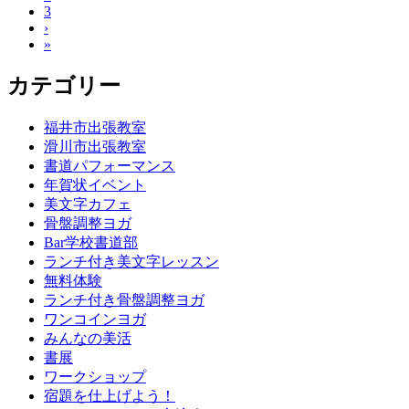
3
›
»
カテゴリー
福井市出張教室
滑川市出張教室
書道パフォーマンス
年賀状イベント
美文字カフェ
骨盤調整ヨガ
Bar学校書道部
ランチ付き美文字レッスン
無料体験
ランチ付き骨盤調整ヨガ
ワンコインヨガ
みんなの美活
書展
ワークショップ
宿題を仕上げよう！