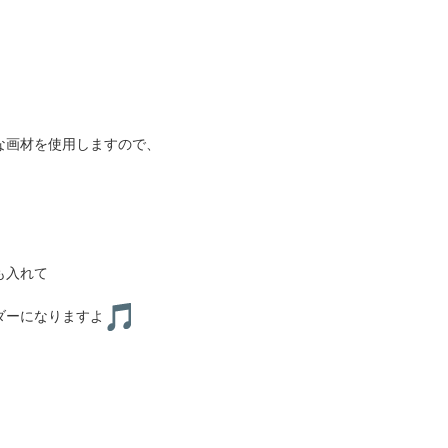
な画材を使用しますので、
も入れて
ダーになりますよ
書道教室（対面指導）
書道教室（オンライン