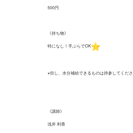
500円
《持ち物》
特になし！手ぶらでOK
※但し、水分補給できるものは持参してくだ
《講師》
浅井 利香