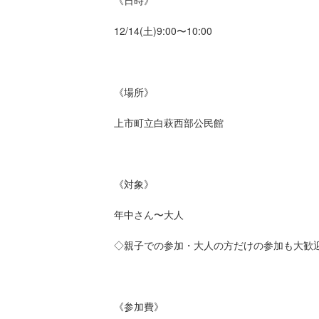
《日時》
12/14(土)9:00〜10:00
《場所》
上市町立白萩西部公民館
《対象》
年中さん〜大人
◇親子での参加・大人の方だけの参加も大歓
《参加費》