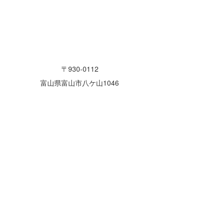
〒930-0112
富山県富山市八ケ山1046
指導）