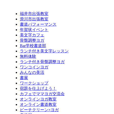
福井市出張教室
滑川市出張教室
書道パフォーマンス
年賀状イベント
美文字カフェ
骨盤調整ヨガ
Bar学校書道部
ランチ付き美文字レッスン
無料体験
ランチ付き骨盤調整ヨガ
ワンコインヨガ
みんなの美活
書展
ワークショップ
宿題を仕上げよう！
カフェでママヨガ交流会
オンラインヨガ教室
オンライン書道教室
ビーチクリーン×ヨガ