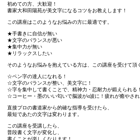
初めての方、大歓迎！
書家大和田陽苑が美文字になるコツをお教えします！
この講座はこのようなお悩みの方に最適です。
★手書きに自信が無い
★文字のバランスが悪い
★集中力が無い
★リラックスしたい
そのようなお悩みを抱えている方は、この講座を受けて頂
☆ペン字の達人になれる！
☆文字のバランスが整い、美文字に！
☆字を集中して書くことで、精神力・忍耐力が鍛えられる
☆コーヒー・墨のいい匂いで脳波がα波に！疲れが癒やさ
直接プロの書道家から的確な指導を受けたら、
最短であたの文字は変わります。
この講座を受講したら、
普段書く文字が変化し、
書くことが楽しくなります！