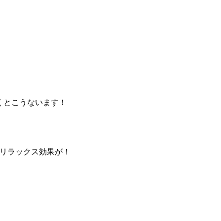
くとこうないます！
！
れリラックス効果が！