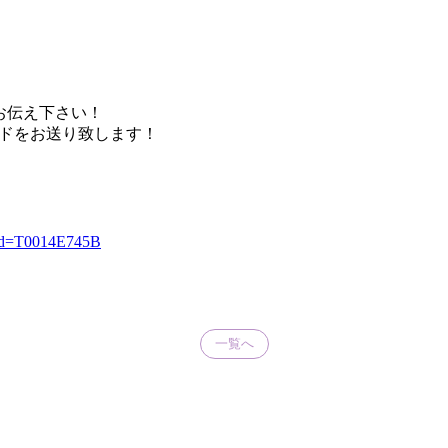
お伝え下さい！
ードをお送り致します！
dlId=T0014E745B
一覧へ