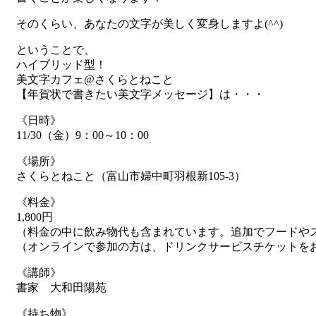
そのくらい、あなたの文字が美しく変身しますよ(^^)
ということで、
ハイブリッド型！
美文字カフェ@さくらとねこと
【年賀状で書きたい美文字メッセージ】は・・・
《日時》
11/30（金）9：00～10：00
《場所》
さくらとねこと（富山市婦中町羽根新105-3）
《料金》
1,800円
（料金の中に飲み物代も含まれています。追加でフードや
（オンラインで参加の方は、ドリンクサービスチケットを
《講師》
書家 大和田陽苑
《持ち物》