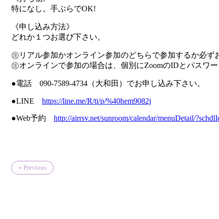
特になし。手ぶらでOK!
《申し込み方法》
どれか１つお選び下さい。
㊟リアル参加かオンライン参加のどちらで参加するか必ず
㊟オンラインで参加の場合は、個別にZoomのIDとパスワ
●電話 090-7589-4734（大和田）でお申し込み下さい。
●LINE
https://line.me/R/ti/p/%40hem9082j
●Web予約
http://airrsv.net/sunroom/calendar/menuDetail/?sch
« Previous