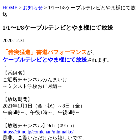
HOME
>
お知らせ
>
1/1〜1/8ケーブルテレビとやま様にて放
送
1/1〜1/8ケーブルテレビとやま様にて放送
2020.12.31
「猪突猛進」
書道パフォーマンス
が、
ケーブルテレビとやま様にて放送
されます。
・
【番組名】
ご近所チャンネルみんまいけ
～ミタスト学校お正月編～
・
【放送期間】
2021年1月1日（金・祝）～8日（金）
午前6時～、午後1時～、午後6時～
・
【放送チャンネル】9ch（091ch）
https://ctt.ne.jp/comichan/minmaike/
是非、ご覧いただけたら嬉しいです。